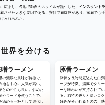
速に広まり、各地で独自のスタイルが誕生した。
インスタント
定着させた大きな要因である。安価で満腹感があり、家庭でも
受け入れられた。
、世界を分ける
味噌ラーメン
豚骨ラーメン
噌の濃厚な風味が特徴で、
豚骨を長時間煮込んだ白濁
冷地を中心に人気が高い。
ープが特徴。濃厚でクリー
菜との相性も良い。炒めた
ーな味わいが支持されてい
菜やラードを使うことで、
る。独特の香りと深いコク
を温める一杯として進化し
好みが分かれるものの、熱