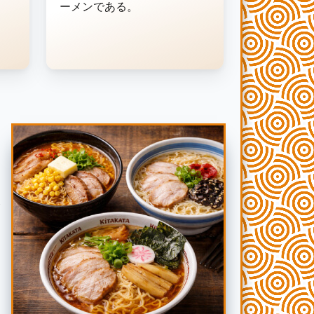
ーメンである。
後
し