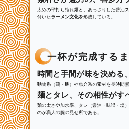
太めの平打ち縮れ麺と、あっさりした醤油
付いた
ラーメン文化を
形成している。
一杯が完成する
時間と手間が味を決める
動物系（鶏・豚）や魚介系の素材を長時間
麺とタレ、その相性がす
麺の太さや加水率、タレ（醤油・味噌・塩
のが職人の腕の見せ所である。