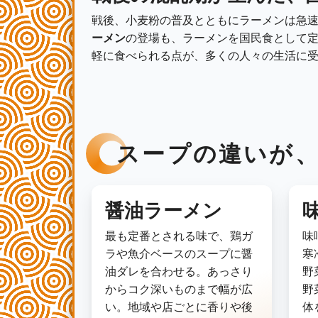
戦後、小麦粉の普及とともにラーメンは急
ーメン
の登場も、ラーメンを国民食として
軽に食べられる点が、多くの人々の生活に
スープの違いが
醤油ラーメン
最も定番とされる味で、鶏ガ
味
ラや魚介ベースのスープに醤
寒
油ダレを合わせる。あっさり
野
からコク深いものまで幅が広
野
い。地域や店ごとに香りや後
体