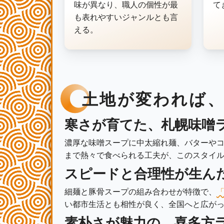
味が異なり、職人の個性が最
て
も表れやすいジャンルとも言
える。
土地が変われば
寒さが育てた、札幌味噌
濃厚な味噌スープに中太縮れ麺、バターや
まで熱々で食べられる工夫が、このスタイ
スピードと合理性が生ん
細麺と豚骨スープの組み合わせが特徴で、
い都市生活とも相性が良く、全国へと広が
素朴さが魅力の、喜多方